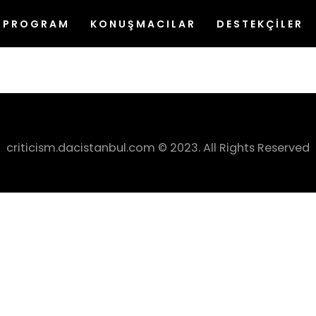
tpat. Suspendisse hendrerit vehicula leo, vel efficit
PROGRAM
KONUŞMACILAR
DESTEKÇİLER
criticism.dacistanbul.com © 2023. All Rights Reserved