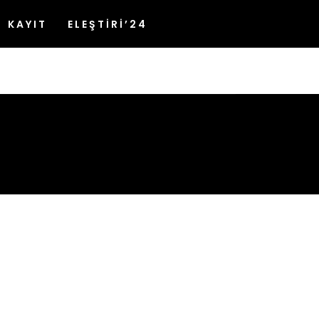
ur felis ultrices non. Integer aliquet
KAYIT
ELEŞTİRİ’24