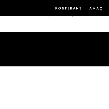
Cras a elit sit amet leo accumsan volu
KONFERANS
AMAÇ
ullamcorper dolor, quis sollicitudin.