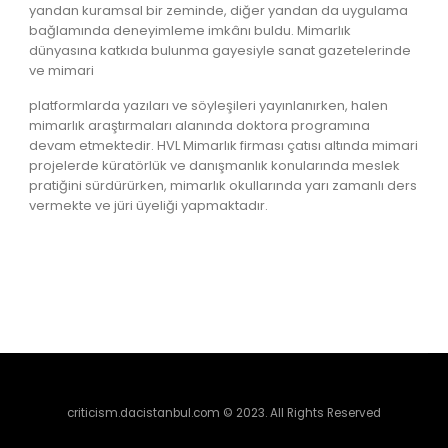
yandan kuramsal bir zeminde, diğer yandan da uygulama
bağlamında deneyimleme imkânı buldu. Mimarlık
dünyasına katkıda bulunma gayesiyle sanat gazetelerinde
ve mimari
platformlarda yazıları ve söyleşileri yayınlanırken, halen
mimarlık araştırmaları alanında doktora programına
devam etmektedir. HVL Mimarlık firması çatısı altında mimari
projelerde küratörlük ve danışmanlık konularında meslek
pratiğini sürdürürken, mimarlık okullarında yarı zamanlı ders
vermekte ve jüri üyeliği yapmaktadır.
criticism.dacistanbul.com © 2023. All Rights Reserved