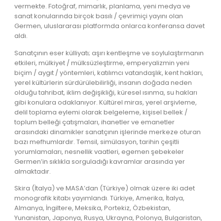
vermekte. Fotoğraf, mimarlık, planlama, yeni medya ve
sanat konularında birçok basılı / çevrimiçi yayını olan
Germen, uluslararası platformda onlarca konferansa davet
aldı.
Sanatçının eser külliyatı; aşırı kentleşme ve soylulaştırmanın
etkileri, mülkiyet / mülksüzleştirme, emperyalizmin yeni
biçim / aygıt / yöntemleri, katılımcı vatandaşlık, kent hakları,
yerel kültürlerin sürdürülebilirliği, insanın doğada neden
olduğu tahribat, iklim değişikliği, küresel ısınma, su hakları
gibi konulara odaklanıyor. Kültürel miras, yerel arşivleme,
delil toplama eylemi olarak belgeleme, kişisel bellek /
toplum belleği çatışmaları, ihanetler ve emanetler
arasındaki dinamikler sanatçının işlerinde merkeze oturan
bazı mefhumlardır. Temsil, simülasyon, tarihin çeşitli
yorumlamaları, nesnellik vaatleri, egemen şebekeler
Germen’in sıklıkla sorguladığı kavramlar arasında yer
almaktadır.
Skira (İtalya) ve MASA’dan (Türkiye) olmak üzere iki adet
monografik kitabı yayımlandı. Türkiye, Amerika, İtalya,
Almanya, İngiltere, Meksika, Portekiz, Özbekistan,
Yunanistan, Japonya, Rusya, Ukrayna, Polonya, Bulgaristan,