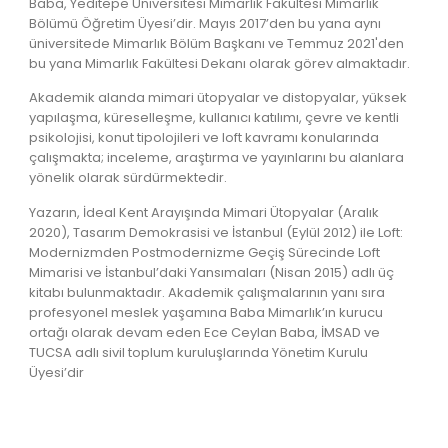
Baba, Yeditepe Üniversitesi Mimarlık Fakültesi Mimarlık
Bölümü Öğretim Üyesi’dir. Mayıs 2017’den bu yana aynı
üniversitede Mimarlık Bölüm Başkanı ve Temmuz 2021'den
bu yana Mimarlık Fakültesi Dekanı olarak görev almaktadır.
Akademik alanda mimari ütopyalar ve distopyalar, yüksek
yapılaşma, küreselleşme, kullanıcı katılımı, çevre ve kentli
psikolojisi, konut tipolojileri ve loft kavramı konularında
çalışmakta; inceleme, araştırma ve yayınlarını bu alanlara
yönelik olarak sürdürmektedir.
Yazarın, İdeal Kent Arayışında Mimari Ütopyalar (Aralık
2020), Tasarım Demokrasisi ve İstanbul (Eylül 2012) ile Loft:
Modernizmden Postmodernizme Geçiş Sürecinde Loft
Mimarisi ve İstanbul’daki Yansımaları (Nisan 2015) adlı üç
kitabı bulunmaktadır. Akademik çalışmalarının yanı sıra
profesyonel meslek yaşamına Baba Mimarlık’ın kurucu
ortağı olarak devam eden Ece Ceylan Baba, İMSAD ve
TUCSA adlı sivil toplum kuruluşlarında Yönetim Kurulu
Üyesi’dir